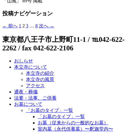
「山風」 89号 掲載
投稿ナビゲーション
← 前へ
1
2
3
…
8
次へ →
東京都八王子市上野町11-1 / ℡042-622-
2262 / fax 042-622-2106
おしらせ
本立寺について
本立寺の紹介
本立寺の風景
アクセス
通夜・葬儀
法要・法事、ご供養
お墓について
「お墓のタイプ」一覧
「お墓のタイプ」一覧
お墓（従来からの一般的なお墓）
室内墓（永代供養墓）〜釈迦堂内〜