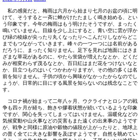
私の感覚だと、梅雨は六月から始まり七月のお盆の頃に明
けて、そうすると一斉に蝉がけたたましく鳴き始める、とい
う印象です。今年の梅雨はもう明けたそうですが、まったく
鳴いていません。目線を少し上にすると、青い空に雲が浮か
び緑の稜線が尖ったり丸くなったりへこんだりしながらどこ
までもつながっていきます。峰々の一つ一つには名前がある
だろうに、まったく知りません。足下を見れば地面にはさま
ざまな草花があるのに、やたら蛍袋が増えたなとか、どくだ
みが相変わらず茂るなとか、百日紅はまだ花をつけないなと
か、目立つものはいくつかわかりますが、その他の多くは名
前を知りません。子供の頃から興味がなかったからなのでし
ょうが、日常的に目にする風景を知らないのは残念なことで
す。
コロナ禍が始まって二年八ヶ月、ウクライナとロシアの戦
争も四ヶ月が経ち、飽きや膠着状態が続いているような印象
ですが、関心を失ってしまってはいけません。温暖化などの
気候変動や山火事などの災害もまた遠くの出来事のようです
が、戦争と同様に原油や穀物の値段が上がったりと、地球上
の普く全てに大きな影響を及ぼすようです。自然を眺めてい