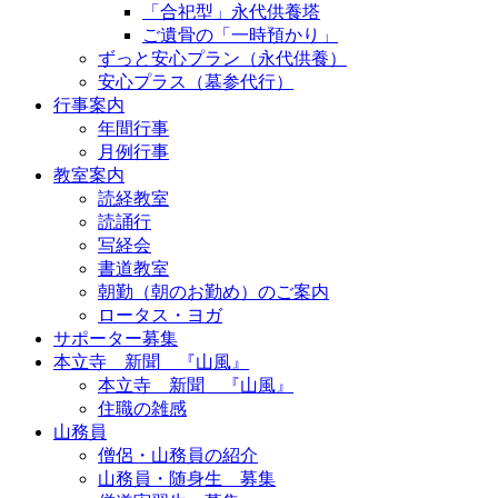
「合祀型」永代供養塔
ご遺骨の「一時預かり」
ずっと安心プラン（永代供養）
安心プラス（墓参代行）
行事案内
年間行事
月例行事
教室案内
読経教室
読誦行
写経会
書道教室
朝勤（朝のお勤め）のご案内
ロータス・ヨガ
サポーター募集
本立寺 新聞 『山風』
本立寺 新聞 『山風』
住職の雑感
山務員
僧侶・山務員の紹介
山務員・随身生 募集