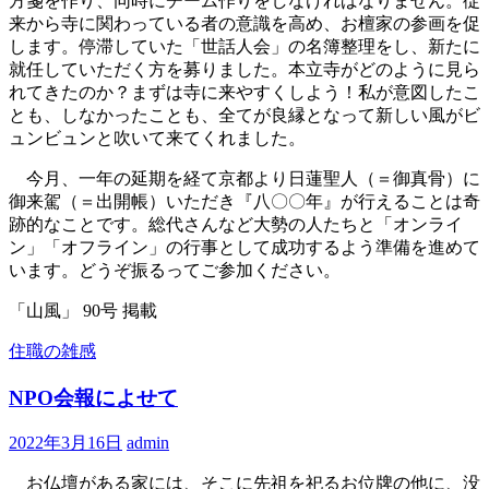
方箋を作り、同時にチーム作りをしなければなりません。従
来から寺に関わっている者の意識を高め、お檀家の参画を促
します。停滞していた「世話人会」の名簿整理をし、新たに
就任していただく方を募りました。本立寺がどのように見ら
れてきたのか？まずは寺に来やすくしよう！私が意図したこ
とも、しなかったことも、全てが良縁となって新しい風がビ
ュンビュンと吹いて来てくれました。
今月、一年の延期を経て京都より日蓮聖人（＝御真骨）に
御来駕（＝出開帳）いただき『八〇〇年』が行えることは奇
跡的なことです。総代さんなど大勢の人たちと「オンライ
ン」「オフライン」の行事として成功するよう準備を進めて
います。どうぞ振るってご参加ください。
「山風」 90号 掲載
住職の雑感
NPO会報によせて
2022年3月16日
admin
お仏壇がある家には、そこに先祖を祀るお位牌の他に、没