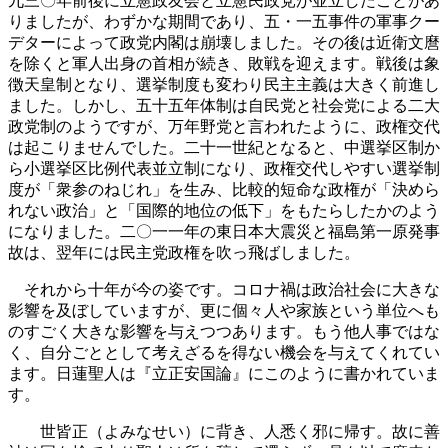
九三〇年前後に立憲政友会と立憲民政党が並立したことがあ
りましたが、わずかな期間であり、五・一五事件の軍事クー
デターによって政党内閣は崩壊しました。その後は近衛文麿
を除くと軍人出身の首相が続き、敗戦を迎えます。戦後は象
徴天皇制となり、選挙制度も変わり民主主義は大きく前進し
ました。しかし、五十五年体制は自民党と社会党による二大
政党制のようですが、万年野党と言われたように、政権交代
は起こりませんでした。二十一世紀となると、中選挙区制か
ら小選挙区比例代表並立制になり、政権交代しやすい選挙制
度が「衆参のねじれ」を生み、比較的短命な政権が「決めら
れない政治」と「国際的地位の低下」をもたらしたかのよう
になりました。二〇一一年の東日本大震災と福島第一原発事
故は、翌年には民主党政権を吹っ飛ばしました。
それから十年が今の姿です。コロナ禍は政治社会に大きな
影響を及ぼしていますが、更に個々人や家族という単位へも
のすごく大きな影響を与えつつあります。もう他人事ではな
く、自分ごととして考えざるを得ない機会を与えてくれてい
ます。日蓮聖人は『立正安国論』にこのように書かれていま
す。
世皆正（よみなせい）に背き、人悉く邪に帰す。故に善