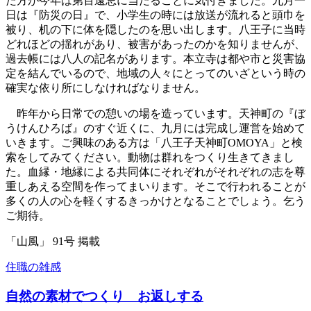
た方が今年は第百遠忌に当たることに気付きました。九月一
日は『防災の日』で、小学生の時には放送が流れると頭巾を
被り、机の下に体を隠したのを思い出します。八王子に当時
どれほどの揺れがあり、被害があったのかを知りませんが、
過去帳には八人の記名があります。本立寺は都や市と災害協
定を結んでいるので、地域の人々にとってのいざという時の
確実な依り所にしなければなりません。
昨年から日常での憩いの場を造っています。天神町の『ぼ
うけんひろば』のすぐ近くに、九月には完成し運営を始めて
いきます。ご興味のある方は「八王子天神町OMOYA」と検
索をしてみてください。動物は群れをつくり生きてきまし
た。血縁・地縁による共同体にそれぞれがそれぞれの志を尊
重しあえる空間を作ってまいります。そこで行われることが
多くの人の心を軽くするきっかけとなることでしょう。乞う
ご期待。
「山風」 91号 掲載
住職の雑感
自然の素材でつくり お返しする