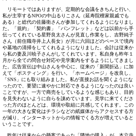
リモートではありますが、定期的な会議をきちんと行い、
私が主宰するNPOの中山るりこさん（延寿院檀家親戚でも
ある）と総代の佐藤衛さんが参加してくれるようになりまし
た。「規約」「契約書」「パンフレット」などは以前から手
伝ってくれている星野良太さんが見直し作業をし、吉野純子
さん（前住職寺井上人長女）が月に六回ほどのペースで境内
や墓地の清掃をしてくれるようになりました。会計は従来か
ら私の妻及川暁子さんがしてくれています。私自身も昨年１
月から全ての問合せ対応や見学案内をするようにしてきまし
た。広告宣伝は中山さんを中心に、従来の「新聞折込」に加
えて「ポスティング」を行い。「ホームページ」を改良し、
「SNS」にも取り組みました。私が直接お話を聞くようにな
ったので、要望に速やかに対応できるようになったのは良い
ことですが、一方で商売をしているような感じもあり、目的
を見失わないように自らを諌めています。見学に来てくださ
った方のほとんどは、環境や取組に共感してくれます。この
一年の大きな変化はチラシなどの紙媒体からアクセスする方
が減り、インターネットからの情報でくる方が増えていると
いうことです。
昨年は従来からの懸案であった「隣地の購入」が、本立寺