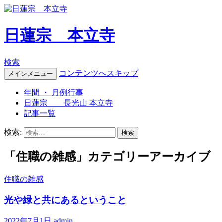
日蓮宗 本立寺
検索
コンテンツへスキップ
メインメニュー
年間 ・ 月例行事
日蓮宗 長光山 本立寺
記事一覧
検索:
「住職の雑感」カテゴリーアーカイブ
住職の雑感
光や緑と共にあるということ
2022年7月1日
admin