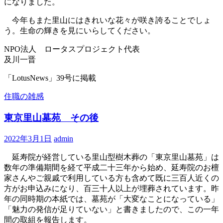
になりました。
今年もまた里山にはきれいな花々が咲き誇ることでしょ
う。生命の輝きを見にいらしてください。
NPO法人 ロータスプロジェクト代表
及川一晋
「LotusNews」39号に掲載
住職の雑感
東京里山墓苑 その後
2022年3月1日
admin
延寿院が経営している里山型樹木葬の「東京里山墓苑」は
数年の準備期間を経て平成二十三年から始め、延寿院のお檀
家さんやご親戚で利用している方も含めて既に三百人近くの
方がお申込みになり、百三十人以上が埋葬されています。昨
年の同時期の本紙では、墓苑が「大変なことになっている」
「魅力の発信が足りていない」と書きましたので、この一年
間の取組を報告します。