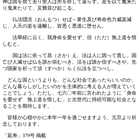
神は国を捨て去り聖人は所を辞して還らず。是を以て魔来た
り鬼来たりて、災難並び起こる。
仏法隠没（おんもつ）せば～衆生及び寿命色力威楽減
じ、人天の楽を遠離し、皆悉く悪道に堕せん。
法華経に云く、我身命を愛せず、但（ただ）無上道を惜
しむと。
国は法に依って昌（さか）え、法は人に因って貴し。国
亡び人滅せば仏を誰か崇むべき。法をば誰か信ずべきや。先
づ国家を祈って須（すべか）らく仏法を立つべし。
どんな国というよりも、どんな社会であったらいいのか、
どんな暮らしがしたいのかを主体的に考える人が増えていく
ことでしょう。ただし、七六〇年前に言われたように「身命
を愛せず 無上道を惜しむ」と次世代に持続可能な社会とな
ることを期待します。
皆様が心穏やかに本年一年を過ごせますよう、元旦より祈
念しております。
「延寿」379号 掲載