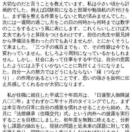
大切なのだと言うことを教えています。私は小さい頃から計
画的でした。例えば試験前になると部屋や勉強机の片付けを
し、まず場を整える作業をしないと気が済みませんでした。
次には一週間の過ごし方をこの日の何時から何時までは数学
のここをするという風に表にします。これくらいしとけば大
丈夫であろうと算段をつけるわけです。担任の先生や親兄姉
から準備法を教わったのでもありませんが、とにかくそうし
て来ました。「三つ子の魂百までも」で、その性癖は今でも
変わっていません。むしろより周到になっているかもしれま
せん。しかし、社会にあって仕事をする中では、自分の意図
したようには上手くいかないことに気付くようになりまし
た。自分一人の努力ではどうにもならない「縁（つなが
り）」の作用があるということです。思いの強さを如何に伝
え共感してくれるかが大切になります。
私が住職に就任した平成三十年四月は、『日蓮聖人御降誕
八〇〇年』までわずか二年十ヶ月のタイミングでした。まず
は本立寺の日常に自分の感覚を慣れさせることから始め、九
月に『法燈継承（住職交代）式』という内外への披露を実行
することを目標にしました。初年度を無難に終えると、分析
をし課題の抽出をし、現状の問題と近未来の課題に対して処