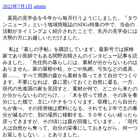
2022年7月1日
admin
墓苑の見学会を今年から毎月行うようにしました。『タウ
ンニュース』という地域情報誌のSDGs特集の中で、当会の
活動がタイミングよく紹介されたことで、先月の見学会には
大勢の方にお越しいただけました。
私は『暮しの手帖』を購読しています。最新号では探検
家であり医師でもある関野吉晴さんのインタビュー記事を読
みました。「先住民の暮らしには、素材が分からないものは
ありません。家の屋根や柱、かごや魚網、弓矢などの道具、
薪……、すべて周囲の森から素材を取ってきて自分でつくり
ます。不要になれば、森に置いておくと自然に還る。一方、
現代の先進国の家を見回すと、素材が何で、どこから来たの
か分からないものだらけ。」「木を切って焼き、その灰を養
分にした畑で、主にバナナをつくります。収穫したら自分た
ちが食べ、その排泄物は肥料になる。それでも２年で土の養
分が減るので、別の場所に移動する。５０年くらい経ったら
戻ってきますが、その頃には森が回復しています。」「現代
人は自然から奪って、自分の栄養にしておきながら、何一つ
お返しをしない。」とありました。