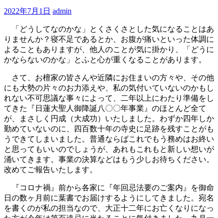
2022年7月1日
admin
「どうしてなのかな」とくさくさとした気になることはあ
りませんか？寝不足であるとか、お腹が痛いといった体調に
よることもありますが、他人のことが気に掛かり、「どうに
かならないのかな」とふと心が重くなることがあります。
さて、お檀家の皆さんや近隣にお住まいの方々や、その他
にも大勢の片々のお力添えや、私の気付いていないのかもし
れない不可思議な事々によって、二年以上にわたり準備をし
てきた『日蓮大聖人御降誕八〇〇年事業』のほとんど全て
が、まさしく円成（大成功）いたしました。わずか四年しか
勤めていないのに、四百数十年の寺史に足跡を残すことがも
うできてしまいました。普通ならばこれでもう務めはお終い
と思ってもいいのでしょうが、あれもこれもと新しい想いが
涌いてきます。事業の決算などはもう少しお待ちください。
改めてご報告いたします。
『コロナ禍』前から各家に『年回忌法要のご案内』を御命
日の数ヶ月前に葉書でお届けするようにしてきました。宛名
を書くのが私の担当なので、大正十二年にお亡くなりになっ