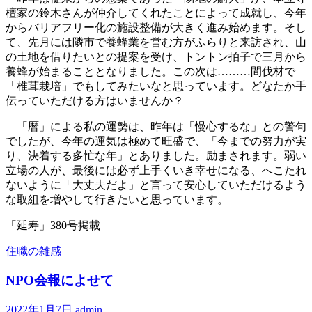
檀家の鈴木さんが仲介してくれたことによって成就し、今年
からバリアフリー化の施設整備が大きく進み始めます。そし
て、先月には隣市で養蜂業を営む方がふらりと来訪され、山
の土地を借りたいとの提案を受け、トントン拍子で三月から
養蜂が始まることとなりました。この次は………間伐材で
「椎茸栽培」でもしてみたいなと思っています。どなたか手
伝っていただける方はいませんか？
「暦」による私の運勢は、昨年は「慢心するな」との警句
でしたが、今年の運気は極めて旺盛で、「今までの努力が実
り、決着する多忙な年」とありました。励まされます。弱い
立場の人が、最後には必ず上手くいき幸せになる、へこたれ
ないように「大丈夫だよ」と言って安心していただけるよう
な取組を増やして行きたいと思っています。
「延寿」380号掲載
住職の雑感
NPO会報によせて
2022年1月7日
admin