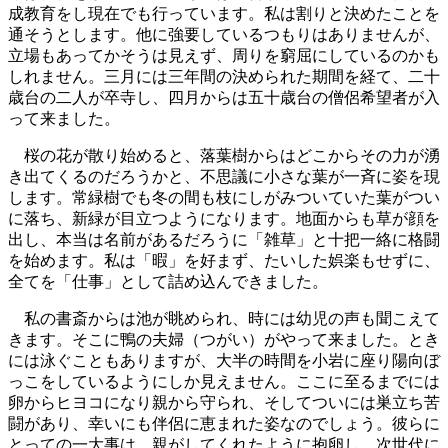
成教育をし現在でも行っています。私は割りと決めたことを
通そうとします。他に強要しているつもりはありませんが、
立場もあってかそうは見えず、周りを窮屈にしているのかも
しれません。三月には三年間の決められた期間を経て、二十
歳台の二人が卒寺し、四月からは五十歳台の僧侶希望者が入
って来ました。
桜の花が散り始めると、落葉樹からはどこからその力が湧
き出てくるのだろうかと、不思議に小さな葉が一斉に姿を現
します。常緑樹でも冬の間も枝にしがみついていた葉がつい
に落ち、新緑が目立つようになります。地面からも草が顔を
出し、本当は名前があるだろうに「雑草」と十把一絡に格闘
を始めます。私は「暇」を好まず、たいした娯楽もせずに、
全てを「仕事」として詰め込んできました。
私の書斎からは池が眺められ、時には幼児の声も聞こえて
きます。そこに鴨の夫婦（つがい）がやって来ました。とき
には泳ぐこともありますが、大半の時間を小岩に座り陽向ぼ
っこをしているようにしか見えません。ここに至るまでには
卵からヒヨコになり親から守られ、そしてついには巣立ち苦
闘があり、幸いにも伴侶に恵まれた姿なのでしょう。彼らに
とっての一大事は、親がしてくれたように抱卵し、次世代に