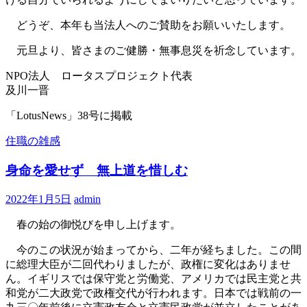
どうぞ、本年も当法人へのご賛助をお願いいたします。
元旦より、皆さまのご健勝・無事息災を祈念しています。
NPO法人 ロータスプロジェクト代表
及川一晋
「LotusNews」38号に掲載
住職の雑感
身命を愛せず 無上道を惜しむ
2022年1月5日
admin
春の始の御悦びを申し上げます。
今のこの状況が始まってから、二年が経ちました。この間
に総理大臣が二回代わりましたが、政権に変化はありませ
ん。イギリスでは保守党と労働党、アメリカでは民主党と共
和党が二大政党で政権交代が行われます。日本では戦前の一