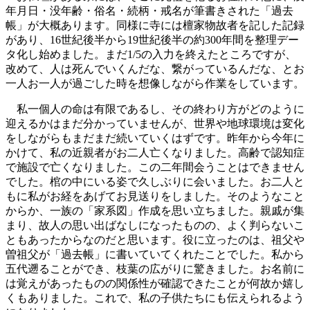
年月日・没年齢・俗名・続柄・戒名が筆書きされた「過去
帳」が大概あります。同様に寺には檀家物故者を記した記録
があり、16世紀後半から19世紀後半の約300年間を整理デー
タ化し始めました。まだ1/5の入力を終えたところですが、
改めて、人は死んでいくんだな、繋がっているんだな、とお
一人お一人が過ごした時を想像しながら作業をしています。
私一個人の命は有限であるし、その終わり方がどのように
迎えるかはまだ分かっていませんが、世界や地球環境は変化
をしながらもまだまだ続いていくはずです。昨年から今年に
かけて、私の近親者がお二人亡くなりました。高齢で認知症
で施設で亡くなりました。この二年間会うことはできません
でした。棺の中にいる姿で久しぶりに会いました。お二人と
もに私がお経をあげてお見送りをしました。そのようなこと
からか、一族の「家系図」作成を思い立ちました。親戚が集
まり、故人の思い出ばなしになったものの、よく判らないこ
ともあったからなのだと思います。役に立ったのは、祖父や
曽祖父が「過去帳」に書いていてくれたことでした。私から
五代遡ることができ、枝葉の広がりに驚きました。お名前に
は覚えがあったものの関係性が確認できたことが何故か嬉し
くもありました。これで、私の子供たちにも伝えられるよう