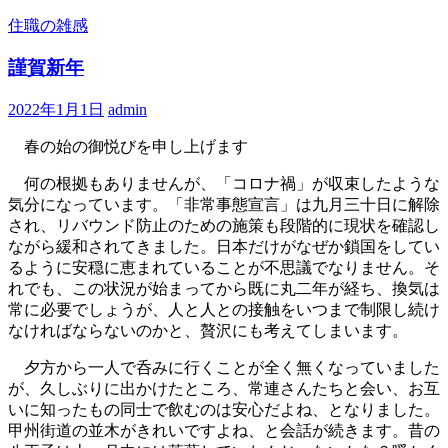
住職の雑感
謹賀新年
2022年1月1日
admin
春の始の御悦びを申し上げます
何の根拠もありませんが、「コロナ禍」が収束したような
気分になっています。「非常事態宣言」は九月三十日に解除
され、リバウンド防止のための施策も段階的に現状を確認し
ながら緩和されてきました。日本だけがなぜか鎖国をしてい
るように安穏に恵まれていることが不思議でなりません。そ
れでも、この状況が始まってから既に丸二年が経ち、換気は
常に必要でしょうが、人と人との接触をいつまで制限し続け
なければならないのかと、贅沢にも考えてしまいます。
夕方から一人で呑みに行くことが全く無くなっていました
が、久しぶりに出かけたところ、常連さんたちと会い、お互
いに知ったもの同士で飲むのは安心だよね、となりました。
甲州街道の並木がきれいですよね、と会話が続きます。昔の