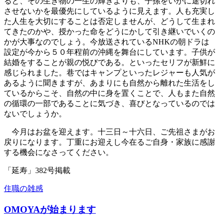
ると、その生き物の一生の輝きよりも、子孫をいかに途切れ
させないかを最優先にしているように見えます。人も充実し
た人生を大切にすることは否定しませんが、どうして生まれ
てきたのかや、授かった命をどうにかして引き継いでいくの
かが大事なのでしょう。今放送されているNHKの朝ドラは
設定が今から５０年程前の沖縄を舞台にしています。子供が
結婚をすることが親の悦びである。といったセリフが新鮮に
感じられました。巷ではキャンプといったレジャーも人気が
あるように聞きますが、あまりにも自然から離れた生活をし
ているからこそ、自然の中に身を置くことで、人もまた自然
の循環の一部であることに気づき、喜びとなっているのでは
ないでしょうか。
今月はお盆を迎えます。十三日～十六日、ご先祖さまがお
戻りになります。丁重にお迎えし今在るご自身・家族に感謝
する機会になさってください。
「延寿」382号掲載
住職の雑感
OMOYAが始まります