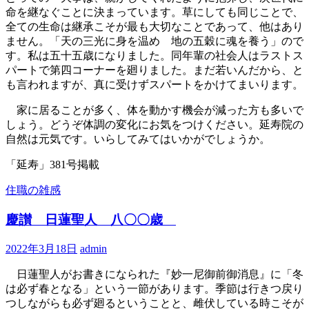
命を継なぐことに決まっています。草にしても同じことで、
全ての生命は継承こそが最も大切なことであって、他はあり
ません。「天の三光に身を温め 地の五穀に魂を養う」ので
す。私は五十五歳になりました。同年輩の社会人はラストス
パートで第四コーナーを廻りました。まだ若いんだから、と
も言われますが、真に受けずスパートをかけてまいります。
家に居ることが多く、体を動かす機会が減った方も多いで
しょう。どうぞ体調の変化にお気をつけください。延寿院の
自然は元気です。いらしてみてはいかがでしょうか。
「延寿」381号掲載
住職の雑感
慶讃 日蓮聖人 八〇〇歳
2022年3月18日
admin
日蓮聖人がお書きになられた『妙一尼御前御消息』に「冬
は必ず春となる」という一節があります。季節は行きつ戻り
つしながらも必ず廻るということと、雌伏している時こそが