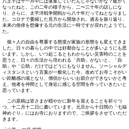
八王子は十一月中には落葉していたんじゃないかな？暖かく
なったねと。この二年の様子から、二〜三十年の話しにな
り、さらに、太平洋戦争開戦から八十年だってねとなりまし
た。コロナで萎縮した見方から開放され、過去を振り返り、
未来の僥倖を想像する元の生活に一時ですが戻れたようでし
た。
個々人の自由を尊重する態度が家族の形態をも変えてきま
した。日々の暮らしの中では好都合なことが多いようにも思
います。しかし、いつ起こるともわからない災害時のことを
思うと、日々の生活から培われる「共助」がないと、「自
助」や「公助」だけではどうにもなりません。ソーシャルデ
ィスタンスという言葉が一般化した今、改めてお寺こそがい
い距離感の場となり、僧侶からいいお節介ができないかと考
え、他者を仲間として身近に感じる空間を作っていきたいと
思っています。
この原稿は皆さまが穏やかに新年を迎えることを祈りつ
つ、十二月十二日に書いています。元旦から十日間の「七福
神めぐり」にはお寺におりますので、ご挨拶をさせていただ
きます。