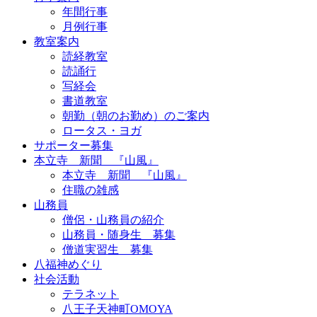
年間行事
月例行事
教室案内
読経教室
読誦行
写経会
書道教室
朝勤（朝のお勤め）のご案内
ロータス・ヨガ
サポーター募集
本立寺 新聞 『山風』
本立寺 新聞 『山風』
住職の雑感
山務員
僧侶・山務員の紹介
山務員・随身生 募集
僧道実習生 募集
八福神めぐり
社会活動
テラネット
八王子天神町OMOYA