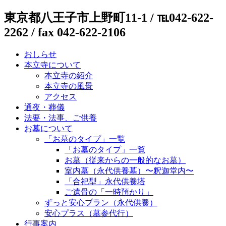
東京都八王子市上野町11-1 / ℡042-622-
2262 / fax 042-622-2106
おしらせ
本立寺について
本立寺の紹介
本立寺の風景
アクセス
通夜・葬儀
法要・法事、ご供養
お墓について
「お墓のタイプ」一覧
「お墓のタイプ」一覧
お墓（従来からの一般的なお墓）
室内墓（永代供養墓）〜釈迦堂内〜
「合祀型」永代供養塔
ご遺骨の「一時預かり」
ずっと安心プラン（永代供養）
安心プラス（墓参代行）
行事案内