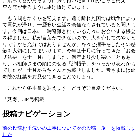
に沿って雪が滑るように張り付いた富士山がどっと構え、上
空を雲が走るように駆け抜けています。
もう間もなく冬を迎えます。遠く離れた国では戦争によっ
て電気が滞り、一層寒い生活を余儀なくされていると聞きま
す。今回は日本に一時避難されている方々にお会いする機会
を得ました。私が言葉ができないので、人を介してのやりと
りですから充分ではありませんが、各々と握手をしたその感
触を大切にしてまいります。今年は十月に行ってきた「お会
式法要」を十一月にしました。例年より少し寒いこともあ
り、お祖師さまの頭にのせる「綿帽子」をうっかり忘れがち
でしたが、十月からちゃんとお載せしました。皆さまには延
寿院の紅葉をお見せできることでしょう。
これから冬本番を迎えます。どうぞご自愛ください。
「延寿」384号掲載
投稿ナビゲーション
前の投稿
お手洗いの工事について
次の投稿
「旅」を掲載しま
した