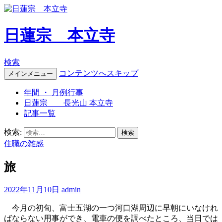
日蓮宗 本立寺
検索
コンテンツへスキップ
メインメニュー
年間 ・ 月例行事
日蓮宗 長光山 本立寺
記事一覧
検索:
住職の雑感
旅
2022年11月10日
admin
今月の初旬、富士五湖の一つ河口湖周辺に早朝にいなけれ
ばならない用事ができ、電車の便を調べたところ、当日では