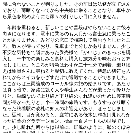
間に合わないことが判りました。その前日は法務が立て込ん
でおり、薄暗くなってから中央線に乘ることとなり、車中か
ら景色を眺めようにも家々の灯りしか目に入りません。
年齢を重ねると、新しいことや普段はやらないことに後ろ
向きになります。電車に乘るのも大月から富士急に乗ったこ
とがありません。みどりの窓口で相談して買おうとしたとこ
ろ、数人が待っており、発車まで七分しかありません。少し
不安な気持ちで隣にあった券売機で「かいじ」のきっぷを購
入し、車中での楽しみと食料も購入し旅気分を味わおうと算
段しました。ところが特急はわずか二十七分で到着。乗り換
えは駅員さんに尋ねると親切に教えてくれ、特急の切符を入
れてからスイカをかざすだけで通過することができました。
ここからは三両編成のローカル線の旅の始まりです。あたり
は真っ暗で、家路に就く人や学生さんなどが乗ったり降りた
りと、単線なので上り線と下り線のすれ違いのために停車時
間が長かったりと、小一時間の旅路です。もうすっかり暗く
なった終着駅の改札に知人の出迎えがあり、ほっとしまし
た。翌朝、目が覚めると、庭前にある低木は昨夜は見れなか
った紅葉のグラデーション、標高千百メートルの世界でし
た。少し離れた所からは眼前に、屏風のように、皺のくぼみ