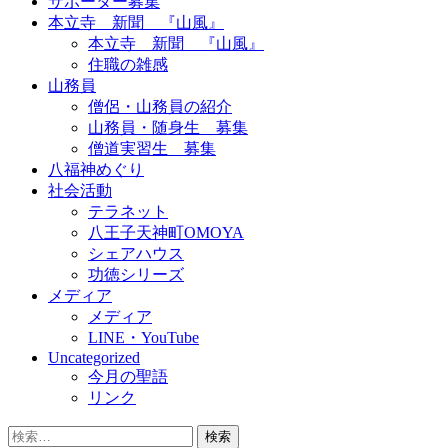
サポーター募集
本立寺 新聞 『山風』
本立寺 新聞 『山風』
住職の雑感
山務員
僧侶・山務員の紹介
山務員・随身生 募集
僧道実習生 募集
八福神めぐり
社会活動
テラネット
八王子天神町OMOYA
シェアハウス
功徳シリーズ
メディア
メディア
LINE・YouTube
Uncategorized
今月の聖語
リンク
検