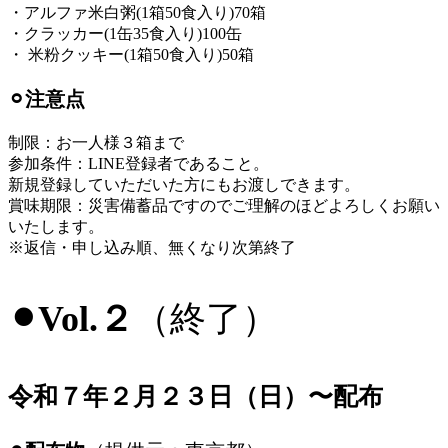
・アルファ米白粥(1箱50食入り)70箱
・クラッカー(1缶35食入り)100缶
・ 米粉クッキー(1箱50食入り)50箱
⚪︎注意点
制限：お一人様３箱まで
参加条件：LINE登録者であること。
新規登録していただいた方にもお渡しできます。
賞味期限：災害備蓄品ですのでご理解のほどよろしくお願い
いたします。
※返信・申し込み順、無くなり次第終了
⚫︎Vol.２
（終了）
令和７年２月２３日（日）〜配布