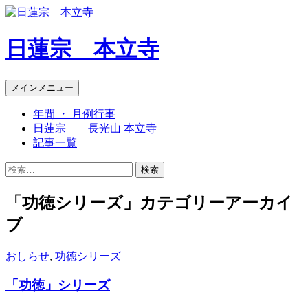
日蓮宗 本立寺
検
コ
メインメニュー
索
ン
年間 ・ 月例行事
テ
日蓮宗 長光山 本立寺
ン
記事一覧
ツ
へ
検
ス
索:
キ
「功徳シリーズ」カテゴリーアーカイ
ッ
プ
ブ
おしらせ
,
功徳シリーズ
「功徳」シリーズ