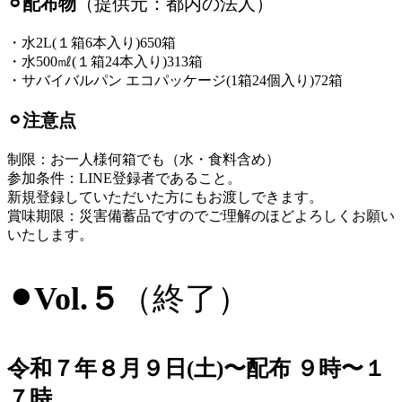
⚪︎配布物
（提供元：都内の法人）
・水2L(１箱6本入り)650箱
・水500㎖(１箱24本入り)313箱
・サバイバルパン エコパッケージ(1箱24個入り)72箱
⚪︎注意点
制限：お一人様何箱でも（水・食料含め）
参加条件：LINE登録者であること。
新規登録していただいた方にもお渡しできます。
賞味期限：災害備蓄品ですのでご理解のほどよろしくお願い
いたします。
⚫︎Vol.５
（終了）
令和７年８月９日(土)〜配布 ９時〜１
７時