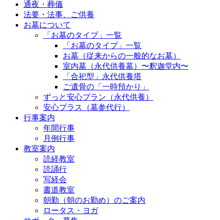
通夜・葬儀
法要・法事、ご供養
お墓について
「お墓のタイプ」一覧
「お墓のタイプ」一覧
お墓（従来からの一般的なお墓）
室内墓（永代供養墓）〜釈迦堂内〜
「合祀型」永代供養塔
ご遺骨の「一時預かり」
ずっと安心プラン（永代供養）
安心プラス（墓参代行）
行事案内
年間行事
月例行事
教室案内
読経教室
読誦行
写経会
書道教室
朝勤（朝のお勤め）のご案内
ロータス・ヨガ