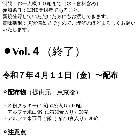
制限：お一人様１０箱まで（水・食料含め）
参加条件：LINE登録者であること。
新規登録していただいた方にもお渡しできます。
賞味期限：災害備蓄品ですのでご理解のほどよろしくお願い
いたします。
⚫︎Vol.４
（終了）
令和７年４月１１日（金）〜配布
⚪︎配布物
（提供元：東京都）
・米粉クッキー(１箱50袋入り)100箱
・アルファ米白粥（1箱50食入り）50箱
・アルファ米五目ご飯（1箱50食入り）20箱
⚪︎注意点