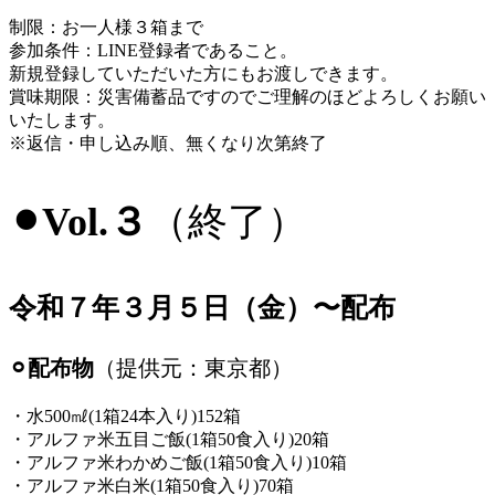
制限：お一人様３箱まで
参加条件：LINE登録者であること。
新規登録していただいた方にもお渡しできます。
賞味期限：災害備蓄品ですのでご理解のほどよろしくお願い
いたします。
※返信・申し込み順、無くなり次第終了
⚫︎Vol.３
（終了）
令和７年３月５日（金）〜配布
⚪︎配布物
（提供元：東京都）
・水500㎖(1箱24本入り)152箱
・アルファ米五目ご飯(1箱50食入り)20箱
・アルファ米わかめご飯(1箱50食入り)10箱
・アルファ米白米(1箱50食入り)70箱