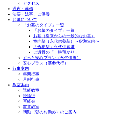
アクセス
通夜・葬儀
法要・法事、ご供養
お墓について
「お墓のタイプ」一覧
「お墓のタイプ」一覧
お墓（従来からの一般的なお墓）
室内墓（永代供養墓）〜釈迦堂内〜
「合祀型」永代供養塔
ご遺骨の「一時預かり」
ずっと安心プラン（永代供養）
安心プラス（墓参代行）
行事案内
年間行事
月例行事
教室案内
読経教室
読誦行
写経会
書道教室
朝勤（朝のお勤め）のご案内