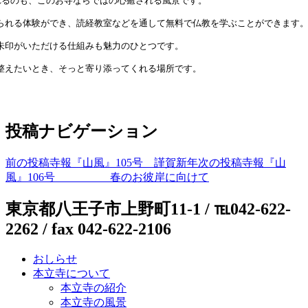
れるのも、このお寺ならではの心癒される風景です。
られる体験ができ、読経教室などを通して無料で仏教を学ぶことができます
朱印がいただける仕組みも魅力のひとつです。
整えたいとき、そっと寄り添ってくれる場所です。
投稿ナビゲーション
前の投稿
寺報『山風』105号 謹賀新年
次の投稿
寺報『山
風』106号 春のお彼岸に向けて
東京都八王子市上野町11-1 / ℡042-622-
2262 / fax 042-622-2106
おしらせ
本立寺について
本立寺の紹介
本立寺の風景