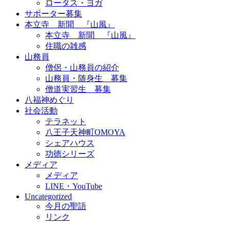
ロータス・ヨガ
サポーター募集
本立寺 新聞 『山風』
本立寺 新聞 『山風』
住職の雑感
山務員
僧侶・山務員の紹介
山務員・随身生 募集
僧道実習生 募集
八福神めぐり
社会活動
テラネット
八王子天神町OMOYA
シェアハウス
功徳シリーズ
メディア
メディア
LINE・YouTube
Uncategorized
今月の聖語
リンク