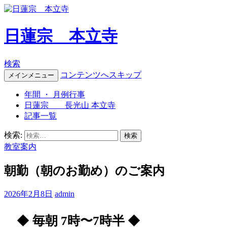
日蓮宗 本立寺
検索
コンテンツへスキップ
メインメニュー
年間 ・ 月例行事
日蓮宗 長光山 本立寺
記事一覧
検索:
教室案内
朝勤（朝のお勤め）のご案内
2026年2月8日
admin
◆
毎朝 7時〜7時半
◆