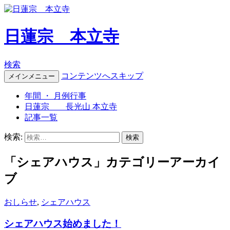
日蓮宗 本立寺
検索
コンテンツへスキップ
メインメニュー
年間 ・ 月例行事
日蓮宗 長光山 本立寺
記事一覧
検索:
「シェアハウス」カテゴリーアーカイ
ブ
おしらせ
,
シェアハウス
シェアハウス始めました！