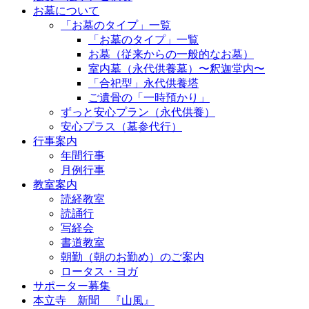
お墓について
「お墓のタイプ」一覧
「お墓のタイプ」一覧
お墓（従来からの一般的なお墓）
室内墓（永代供養墓）〜釈迦堂内〜
「合祀型」永代供養塔
ご遺骨の「一時預かり」
ずっと安心プラン（永代供養）
安心プラス（墓参代行）
行事案内
年間行事
月例行事
教室案内
読経教室
読誦行
写経会
書道教室
朝勤（朝のお勤め）のご案内
ロータス・ヨガ
サポーター募集
本立寺 新聞 『山風』