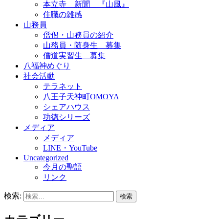
本立寺 新聞 『山風』
住職の雑感
山務員
僧侶・山務員の紹介
山務員・随身生 募集
僧道実習生 募集
八福神めぐり
社会活動
テラネット
八王子天神町OMOYA
シェアハウス
功徳シリーズ
メディア
メディア
LINE・YouTube
Uncategorized
今月の聖語
リンク
検索: