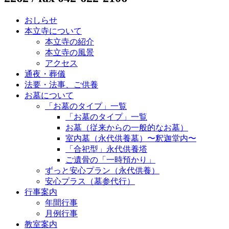
おしらせ
本立寺について
本立寺の紹介
本立寺の風景
アクセス
通夜・葬儀
法要・法事、ご供養
お墓について
「お墓のタイプ」一覧
「お墓のタイプ」一覧
お墓（従来からの一般的なお墓）
室内墓（永代供養墓）〜釈迦堂内〜
「合祀型」永代供養塔
ご遺骨の「一時預かり」
ずっと安心プラン（永代供養）
安心プラス（墓参代行）
行事案内
年間行事
月例行事
教室案内