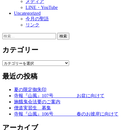
メディア
LINE・YouTube
Uncategorized
今月の聖語
リンク
検
索:
カテゴリー
カ
テ
最近の投稿
ゴ
リ
ー
夏の限定御朱印
寺報『山風』107号 お盆に向けて
施餓鬼会法要のご案内
僧道実習生 募集
寺報『山風』106号 春のお彼岸に向けて
アーカイブ