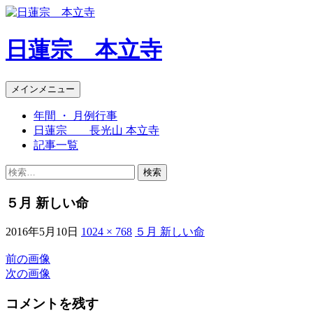
日蓮宗 本立寺
検
コ
メインメニュー
索
ン
年間 ・ 月例行事
テ
日蓮宗 長光山 本立寺
ン
記事一覧
ツ
へ
検
ス
索:
キ
５月 新しい命
ッ
プ
2016年5月10日
1024 × 768
５月 新しい命
前の画像
次の画像
コメントを残す