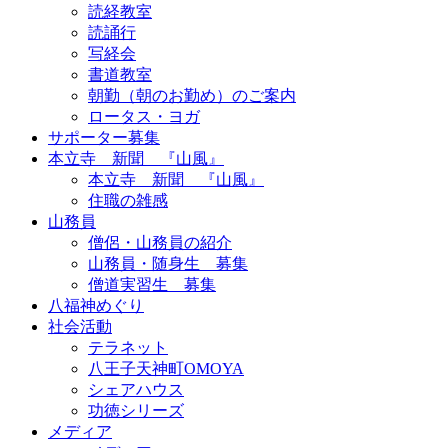
読経教室
読誦行
写経会
書道教室
朝勤（朝のお勤め）のご案内
ロータス・ヨガ
サポーター募集
本立寺 新聞 『山風』
本立寺 新聞 『山風』
住職の雑感
山務員
僧侶・山務員の紹介
山務員・随身生 募集
僧道実習生 募集
八福神めぐり
社会活動
テラネット
八王子天神町OMOYA
シェアハウス
功徳シリーズ
メディア