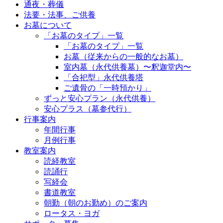
通夜・葬儀
ン
法要・法事、ご供養
お墓について
「お墓のタイプ」一覧
「お墓のタイプ」一覧
お墓（従来からの一般的なお墓）
室内墓（永代供養墓）〜釈迦堂内〜
「合祀型」永代供養塔
ご遺骨の「一時預かり」
ずっと安心プラン（永代供養）
安心プラス（墓参代行）
行事案内
年間行事
月例行事
教室案内
読経教室
読誦行
写経会
書道教室
朝勤（朝のお勤め）のご案内
ロータス・ヨガ