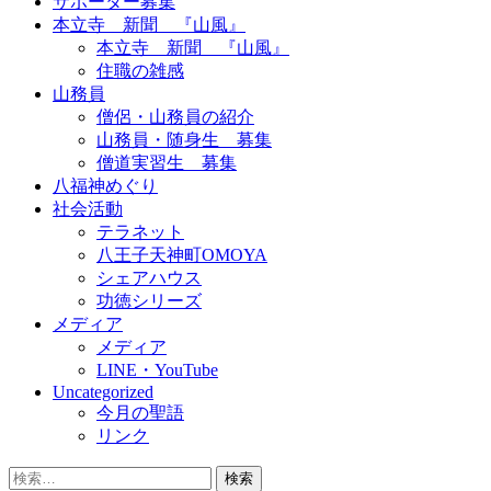
サポーター募集
本立寺 新聞 『山風』
本立寺 新聞 『山風』
住職の雑感
山務員
僧侶・山務員の紹介
山務員・随身生 募集
僧道実習生 募集
八福神めぐり
社会活動
テラネット
八王子天神町OMOYA
シェアハウス
功徳シリーズ
メディア
メディア
LINE・YouTube
Uncategorized
今月の聖語
リンク
検