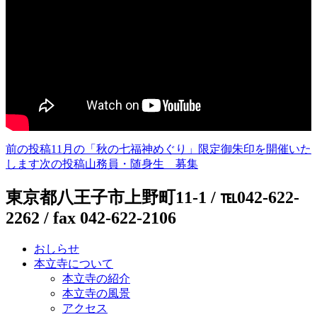
前の投稿
11月の「秋の七福神めぐり」限定御朱印を開催いた
投
します
次の投稿
山務員・随身生 募集
稿
東京都八王子市上野町11-1 / ℡042-622-
ナ
2262 / fax 042-622-2106
ビ
ゲ
おしらせ
ー
本立寺について
本立寺の紹介
シ
本立寺の風景
アクセス
ョ