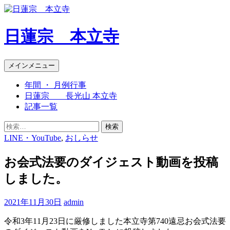
日蓮宗 本立寺
検
コ
メインメニュー
索
ン
年間 ・ 月例行事
テ
日蓮宗 長光山 本立寺
ン
記事一覧
ツ
へ
検
ス
索:
LINE・YouTube
,
おしらせ
キ
ッ
お会式法要のダイジェスト動画を投稿
プ
しました。
2021年11月30日
admin
令和3年11月23日に厳修しました本立寺第740遠忌お会式法要