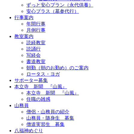
ずっと安心プラン（永代供養）
安心プラス（墓参代行）
行事案内
年間行事
月例行事
教室案内
読経教室
読誦行
写経会
書道教室
朝勤（朝のお勤め）のご案内
ロータス・ヨガ
サポーター募集
本立寺 新聞 『山風』
本立寺 新聞 『山風』
住職の雑感
山務員
僧侶・山務員の紹介
山務員・随身生 募集
僧道実習生 募集
八福神めぐり