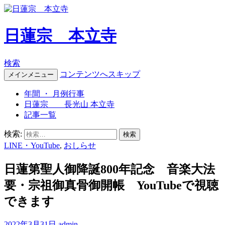
日蓮宗 本立寺
検索
コンテンツへスキップ
メインメニュー
年間 ・ 月例行事
日蓮宗 長光山 本立寺
記事一覧
検索:
LINE・YouTube
,
おしらせ
日蓮第聖人御降誕800年記念 音楽大法
要・宗祖御真骨御開帳 YouTubeで視聴
できます
2022年3月31日
admin