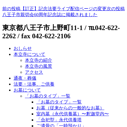
前の投稿
【訂正】記念法要ライブ配信ページの変更
次の投稿
八王子市親切会60周年記念誌に掲載されました
東京都八王子市上野町11-1 / ℡042-622-
2262 / fax 042-622-2106
おしらせ
本立寺について
本立寺の紹介
本立寺の風景
アクセス
通夜・葬儀
法要・法事、ご供養
お墓について
「お墓のタイプ」一覧
「お墓のタイプ」一覧
お墓（従来からの一般的なお墓）
室内墓（永代供養墓）〜釈迦堂内〜
「合祀型」永代供養塔
ご遺骨の「一時預かり」