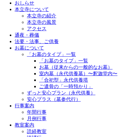
おしらせ
本立寺について
本立寺の紹介
本立寺の風景
アクセス
通夜・葬儀
法要・法事、ご供養
お墓について
「お墓のタイプ」一覧
「お墓のタイプ」一覧
お墓（従来からの一般的なお墓）
室内墓（永代供養墓）〜釈迦堂内〜
「合祀型」永代供養塔
ご遺骨の「一時預かり」
ずっと安心プラン（永代供養）
安心プラス（墓参代行）
行事案内
年間行事
月例行事
教室案内
読経教室