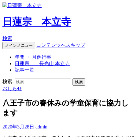
日蓮宗 本立寺
検索
コンテンツへスキップ
メインメニュー
年間 ・ 月例行事
日蓮宗 長光山 本立寺
記事一覧
検索:
おしらせ
八王子市の春休みの学童保育に協力し
ます
2020年3月28日
admin