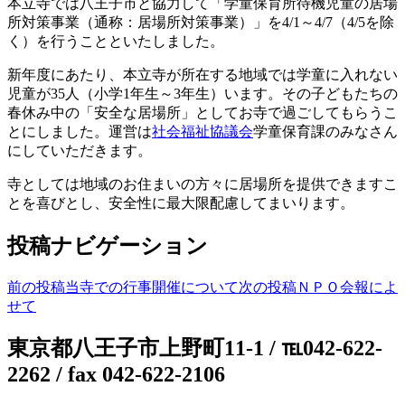
本立寺では八王子市と協力して「学童保育所待機児童の居場
所対策事業（通称：居場所対策事業）」を4/1～4/7（4/5を除
く）を行うことといたしました。
新年度にあたり、本立寺が所在する地域では学童に入れない
児童が35人（小学1年生～3年生）います。その子どもたちの
春休み中の「安全な居場所」としてお寺で過ごしてもらうこ
とにしました。運営は
社会福祉協議会
学童保育課のみなさん
にしていただきます。
寺としては地域のお住まいの方々に居場所を提供できますこ
とを喜びとし、安全性に最大限配慮してまいります。
投稿ナビゲーション
前の投稿
当寺での行事開催について
次の投稿
ＮＰＯ会報によ
せて
東京都八王子市上野町11-1 / ℡042-622-
2262 / fax 042-622-2106