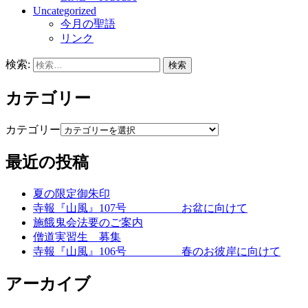
Uncategorized
今月の聖語
リンク
検索:
カテゴリー
カテゴリー
最近の投稿
夏の限定御朱印
寺報『山風』107号 お盆に向けて
施餓鬼会法要のご案内
僧道実習生 募集
寺報『山風』106号 春のお彼岸に向けて
アーカイブ