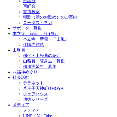
読誦行
写経会
書道教室
朝勤（朝のお勤め）のご案内
ロータス・ヨガ
サポーター募集
本立寺 新聞 『山風』
本立寺 新聞 『山風』
住職の雑感
山務員
僧侶・山務員の紹介
山務員・随身生 募集
僧道実習生 募集
八福神めぐり
社会活動
テラネット
八王子天神町OMOYA
シェアハウス
功徳シリーズ
メディア
メディア
LINE・YouTube