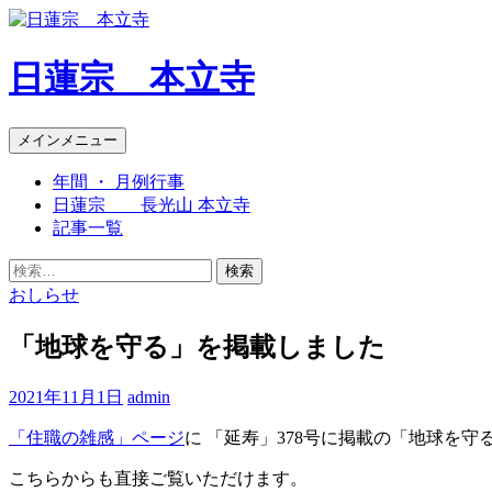
日蓮宗 本立寺
検
コ
メインメニュー
索
ン
年間 ・ 月例行事
テ
日蓮宗 長光山 本立寺
ン
記事一覧
ツ
へ
検
ス
索:
おしらせ
キ
ッ
「地球を守る」を掲載しました
プ
2021年11月1日
admin
「住職の雑感」ページ
に 「延寿」378号に掲載の「地球を
こちらからも直接ご覧いただけます。