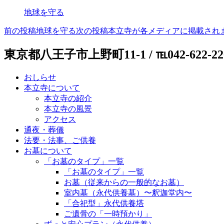
地球を守る
前の投稿
地球を守る
次の投稿
本立寺が各メディアに掲載され
投
稿
東京都八王子市上野町11-1 / ℡042-622-2262 /
ナ
おしらせ
ビ
本立寺について
ゲ
本立寺の紹介
本立寺の風景
ー
アクセス
シ
通夜・葬儀
法要・法事、ご供養
ョ
お墓について
ン
「お墓のタイプ」一覧
「お墓のタイプ」一覧
お墓（従来からの一般的なお墓）
室内墓（永代供養墓）〜釈迦堂内〜
「合祀型」永代供養塔
ご遺骨の「一時預かり」