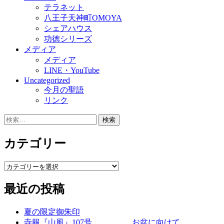
テラネット
八王子天神町OMOYA
シェアハウス
功徳シリーズ
メディア
メディア
LINE・YouTube
Uncategorized
今月の聖語
リンク
検
索:
カテゴリー
カ
テ
最近の投稿
ゴ
リ
ー
夏の限定御朱印
寺報『山風』107号 お盆に向けて