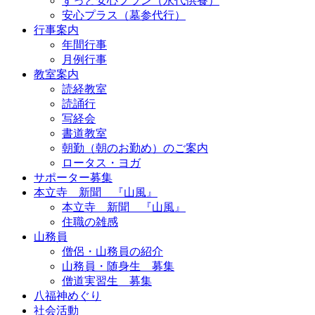
ずっと安心プラン（永代供養）
安心プラス（墓参代行）
行事案内
年間行事
月例行事
教室案内
読経教室
読誦行
写経会
書道教室
朝勤（朝のお勤め）のご案内
ロータス・ヨガ
サポーター募集
本立寺 新聞 『山風』
本立寺 新聞 『山風』
住職の雑感
山務員
僧侶・山務員の紹介
山務員・随身生 募集
僧道実習生 募集
八福神めぐり
社会活動